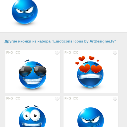
Другие иконки из набора "Emoticons Icons by ArtDesigner.lv"
PNG
ICO
PNG
ICO
PNG
ICO
PNG
ICO