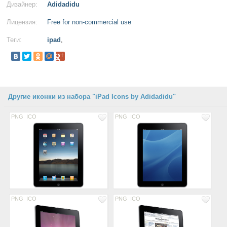
Дизайнер:
Adidadidu
Лицензия:
Free for non-commercial use
Теги:
ipad
,
Другие иконки из набора "iPad Icons by Adidadidu"
PNG
ICO
PNG
ICO
PNG
ICO
PNG
ICO