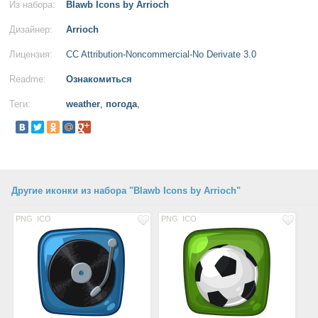
Из набора:
Blawb Icons by Arrioch
Дизайнер:
Arrioch
Лицензия:
CC Attribution-Noncommercial-No Derivate 3.0
Readme:
Ознакомиться
Теги:
weather
,
погода
,
Другие иконки из набора "Blawb Icons by Arrioch"
PNG
ICO
PNG
ICO