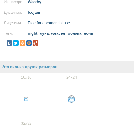
Из набора:
Weathy
Дизайнер:
Icojam
Лицензия:
Free for commercial use
Теги:
night
,
луна
,
weather
,
облака
,
ночь
,
Эта иконка других размеров
16x16
24x24
32x32