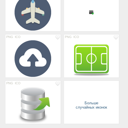
PNG
ICO
PNG
ICO
PNG
ICO
Больше
случайных иконок