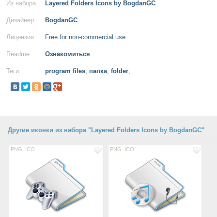
Из набора:
Layered Folders Icons by BogdanGC
Дизайнер:
BogdanGC
Лицензия:
Free for non-commercial use
Readme:
Ознакомиться
Теги:
program files
,
папка
,
folder
,
Другие иконки из набора "Layered Folders Icons by BogdanGC"
PNG
ICO
PNG
ICO