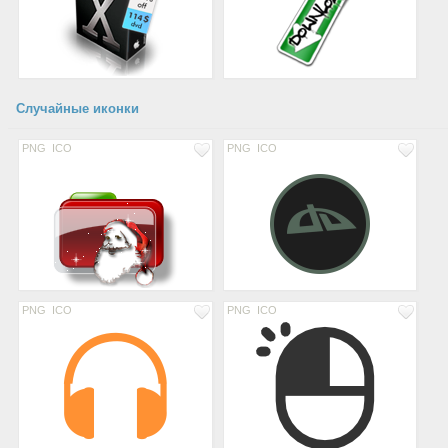
Случайные иконки
PNG
ICO
PNG
ICO
PNG
ICO
PNG
ICO