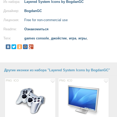
Из набора:
Layered System Icons by BogdanGC
Дизайнер:
BogdanGC
Лицензия:
Free for non-commercial use
Readme:
Ознакомиться
Теги:
games console
,
джойстик
,
игра
,
игры
,
Другие иконки из набора "Layered System Icons by BogdanGC"
PNG
ICO
PNG
ICO