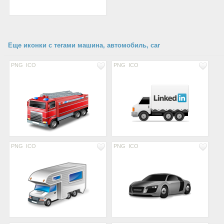
Еще иконки с тегами машина, автомобиль, car
PNG
ICO
PNG
ICO
PNG
ICO
PNG
ICO