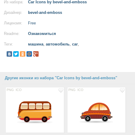
Из набора:
Car Icons by bevel-and-emboss
Дизайнер:
bevel-and-emboss
Лицензия:
Free
Readme:
Ознакомиться
Теги:
машина
,
автомобиль
,
car
,
Другие иконки из набора "Car Icons by bevel-and-emboss"
PNG
ICO
PNG
ICO