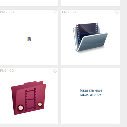
PNG
ICO
PNG
ICO
PNG
ICO
Показать еще
таких иконок