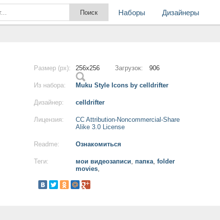
Наборы
Дизайнеры
Размер (px):
256x256
Загрузок:
906
Из набора:
Muku Style Icons by celldrifter
Дизайнер:
celldrifter
Лицензия:
CC Attribution-Noncommercial-Share
Alike 3.0 License
Readme:
Ознакомиться
Теги:
мои видеозаписи
,
папка
,
folder
movies
,