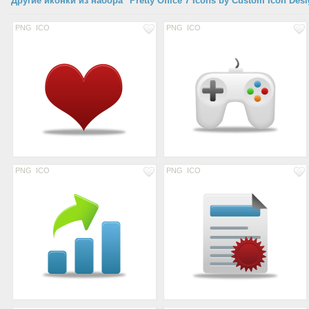
Другие иконки из набора "Pretty Office 7 Icons by Custom Icon Des
PNG
ICO
PNG
ICO
PNG
ICO
PNG
ICO