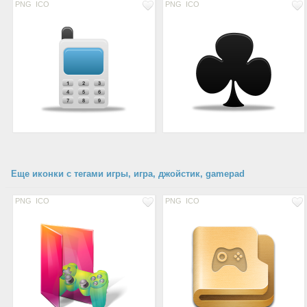
PNG
ICO
PNG
ICO
Еще иконки с тегами игры, игра, джойстик, gamepad
PNG
ICO
PNG
ICO