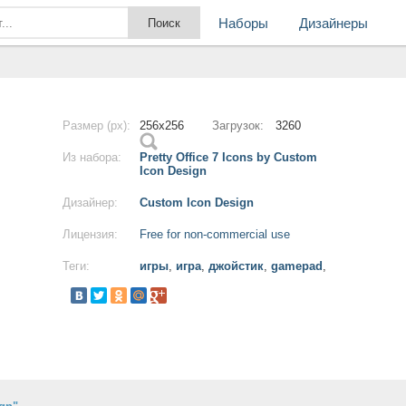
Наборы
Дизайнеры
Размер (px):
256x256
Загрузок:
3260
Из набора:
Pretty Office 7 Icons by Custom
Icon Design
Дизайнер:
Custom Icon Design
Лицензия:
Free for non-commercial use
Теги:
игры
,
игра
,
джойстик
,
gamepad
,