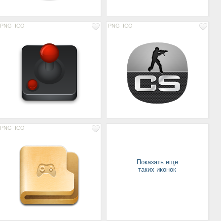
PNG
ICO
PNG
ICO
PNG
ICO
Показать еще
таких иконок