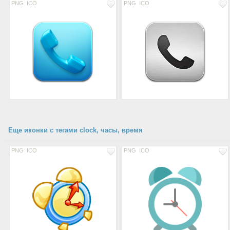
PNG
ICO
PNG
ICO
Еще иконки с тегами clock, часы, время
PNG
ICO
PNG
ICO