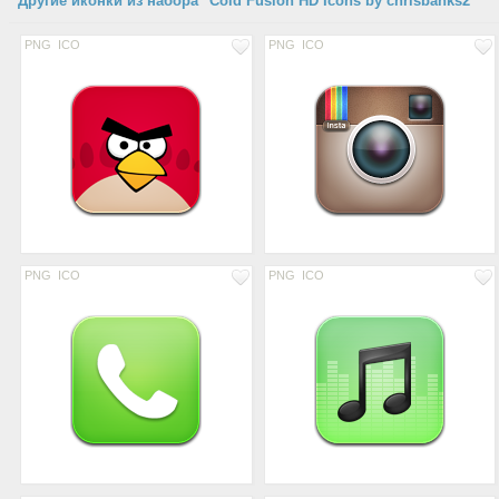
Другие иконки из набора "Cold Fusion HD Icons by chrisbanks2"
PNG
ICO
PNG
ICO
PNG
ICO
PNG
ICO