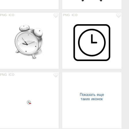
PNG
ICO
PNG
ICO
PNG
ICO
Показать еще
таких иконок