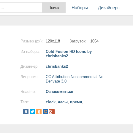
Наборы
Дизайнеры
Размер (px):
120x118
Загрузок:
1054
Из набора:
Cold Fusion HD Icons by
chrisbanks2
Дизайнер:
chrisbanks2
Лицензия:
CC Attribution-Noncommercial-No
Derivate 3.0
Readme:
Ознакомиться
Теги:
clock
,
часы
,
время
,