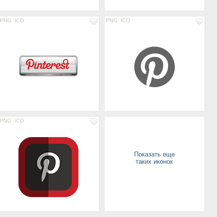
PNG
ICO
PNG
ICO
PNG
ICO
Показать еще
таких иконок