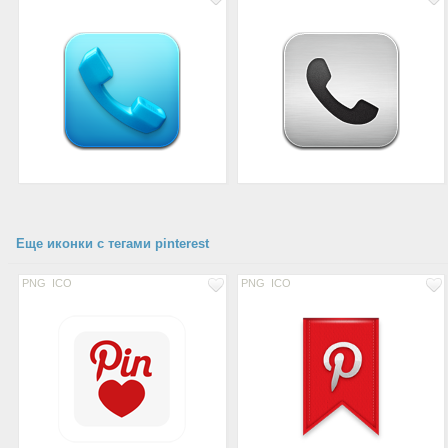
Еще иконки с тегами pinterest
PNG
ICO
PNG
ICO