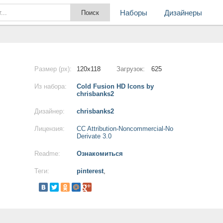
Наборы
Дизайнеры
Размер (px):
120x118
Загрузок:
625
Из набора:
Cold Fusion HD Icons by
chrisbanks2
Дизайнер:
chrisbanks2
Лицензия:
CC Attribution-Noncommercial-No
Derivate 3.0
Readme:
Ознакомиться
Теги:
pinterest
,