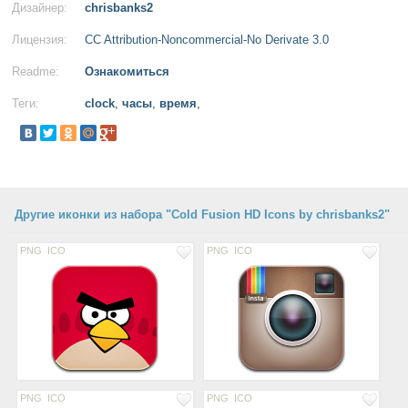
Дизайнер:
chrisbanks2
Лицензия:
CC Attribution-Noncommercial-No Derivate 3.0
Readme:
Ознакомиться
Теги:
clock
,
часы
,
время
,
Другие иконки из набора "Cold Fusion HD Icons by chrisbanks2"
PNG
ICO
PNG
ICO
PNG
ICO
PNG
ICO