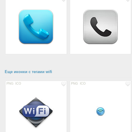
Еще иконки с тегами wifi
PNG
ICO
PNG
ICO