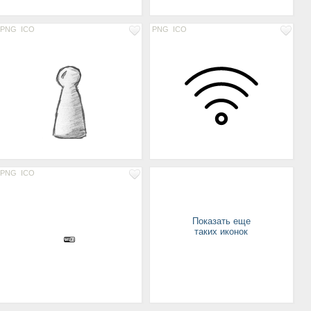
PNG
ICO
PNG
ICO
PNG
ICO
Показать еще
таких иконок