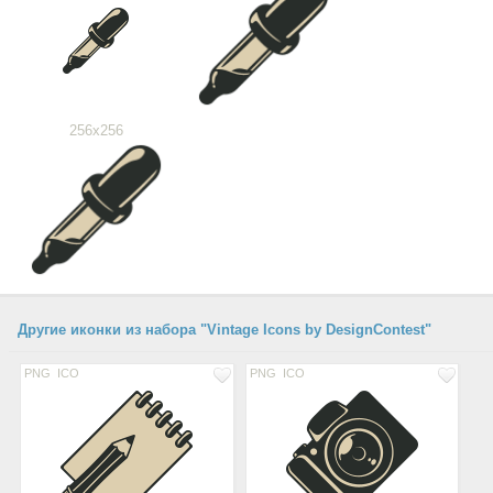
256x256
Другие иконки из набора "Vintage Icons by DesignContest"
PNG
ICO
PNG
ICO