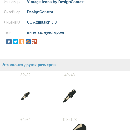
Из набора:
Vintage Icons by DesignContest
Дизайнер:
DesignContest
Лицензия:
CC Attribution 3.0
Теги:
пипетка
,
eyedropper
,
Эта иконка других размеров
32x32
48x48
64x64
128x128