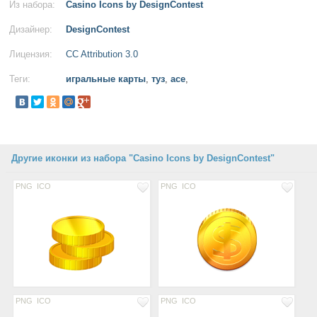
Из набора:
Casino Icons by DesignContest
Дизайнер:
DesignContest
Лицензия:
CC Attribution 3.0
Теги:
игральные карты
,
туз
,
ace
,
Другие иконки из набора "Casino Icons by DesignContest"
PNG
ICO
PNG
ICO
PNG
ICO
PNG
ICO