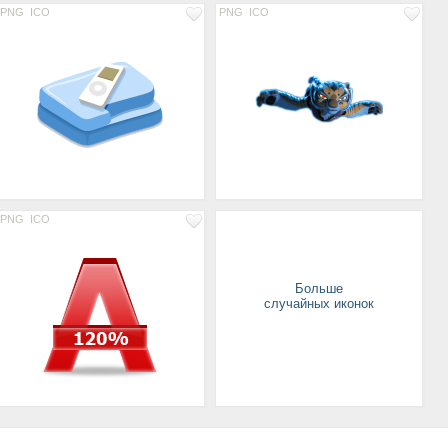
PNG
ICO
PNG
ICO
PNG
ICO
Больше
случайных иконок