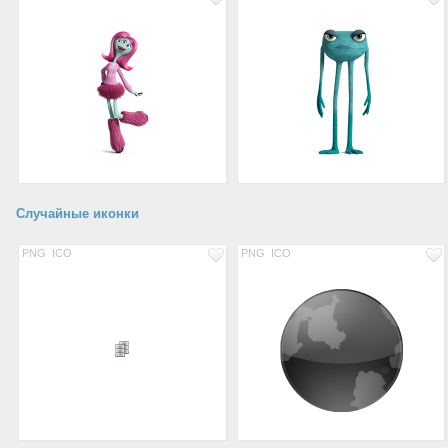
Случайные иконки
PNG
ICO
PNG
ICO