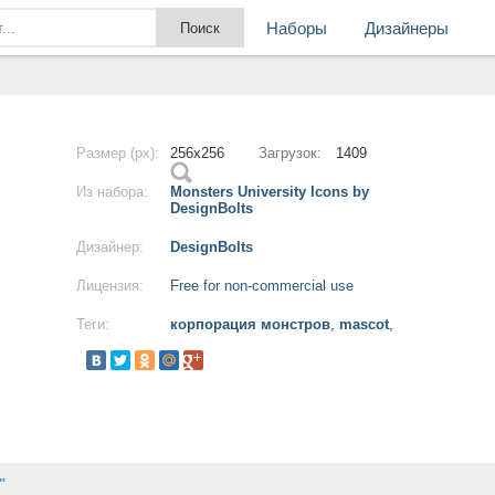
Наборы
Дизайнеры
Размер (px):
256x256
Загрузок:
1409
Из набора:
Monsters University Icons by
DesignBolts
Дизайнер:
DesignBolts
Лицензия:
Free for non-commercial use
Теги:
корпорация монстров
,
mascot
,
"