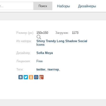
Наборы
Дизайнеры
Размер (px):
150x150
Загрузок:
1173
Из набора:
Shiny Trendy Long Shadow Social
Icons
Дизайнер:
Sofia Moya
Лицензия:
Free
Теги:
twitter
,
твиттер
,