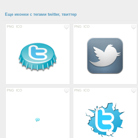
Еще иконки с тегами twitter, твиттер
PNG
ICO
PNG
ICO
PNG
ICO
PNG
ICO