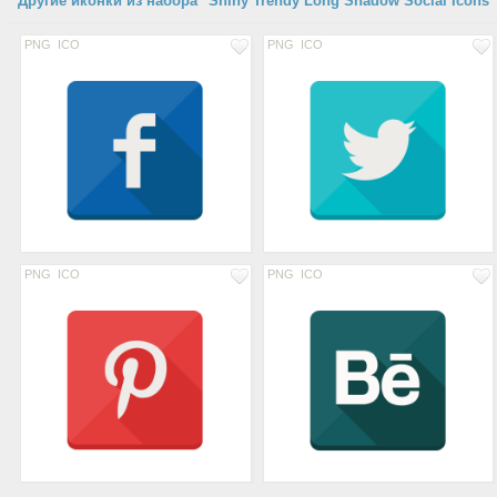
Другие иконки из набора "Shiny Trendy Long Shadow Social Icons"
PNG
ICO
PNG
ICO
PNG
ICO
PNG
ICO