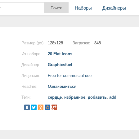
Наборы
Дизайнеры
Размер (px):
128x128
Загрузок:
848
Из набора:
20 Flat Icons
Дизайнер:
Graphicsfuel
Лицензия:
Free for commercial use
Readme:
Ознакомиться
Теги:
сердце
,
избранное
,
добавить
,
add
,