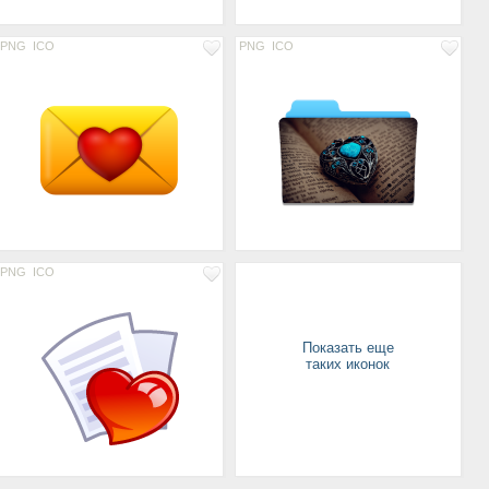
PNG
ICO
PNG
ICO
PNG
ICO
Показать еще
таких иконок