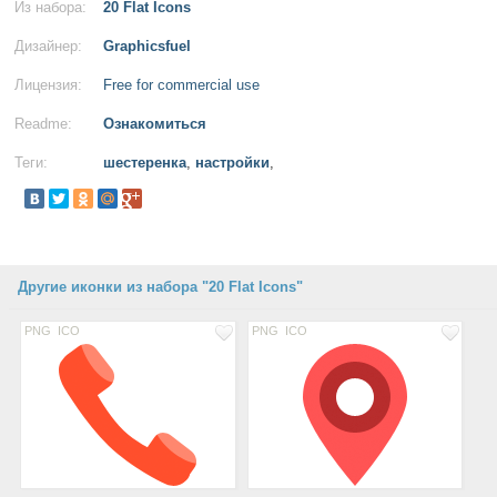
Из набора:
20 Flat Icons
Дизайнер:
Graphicsfuel
Лицензия:
Free for commercial use
Readme:
Ознакомиться
Теги:
шестеренка
,
настройки
,
Другие иконки из набора "20 Flat Icons"
PNG
ICO
PNG
ICO