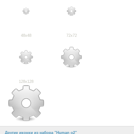
48x48
72x72
128x128
Другие иконки из набора "Human o2"