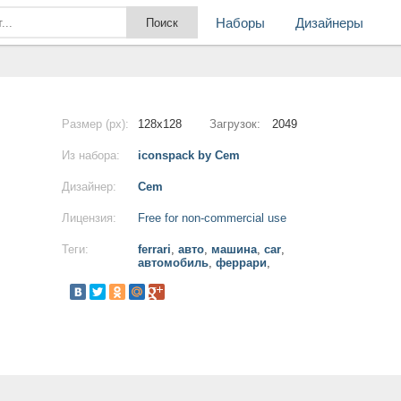
Наборы
Дизайнеры
Размер (px):
128x128
Загрузок:
2049
Из набора:
iconspack by Cem
Дизайнер:
Cem
Лицензия:
Free for non-commercial use
Теги:
ferrari
,
авто
,
машина
,
car
,
автомобиль
,
феррари
,