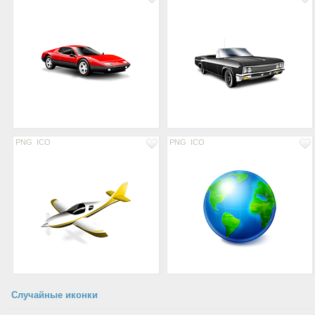
PNG
ICO
PNG
ICO
Случайные иконки