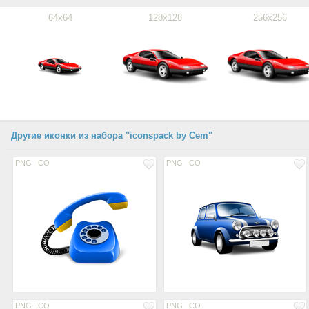
64x64
128x128
256x256
Другие иконки из набора "iconspack by Cem"
PNG
ICO
PNG
ICO
PNG
ICO
PNG
ICO