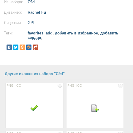
Из набора:
C9d
Дизайнер:
Rachel Fu
Лицензия:
GPL
Теги:
favorites
,
add
,
добавить в избранное
,
добавить
,
сердце
,
Другие иконки из набора "C9d"
PNG
ICO
PNG
ICO