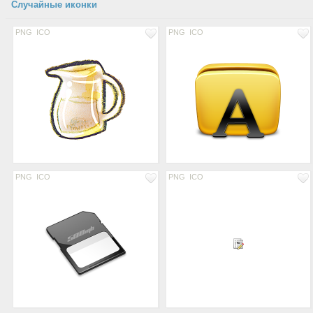
Случайные иконки
PNG
ICO
PNG
ICO
PNG
ICO
PNG
ICO