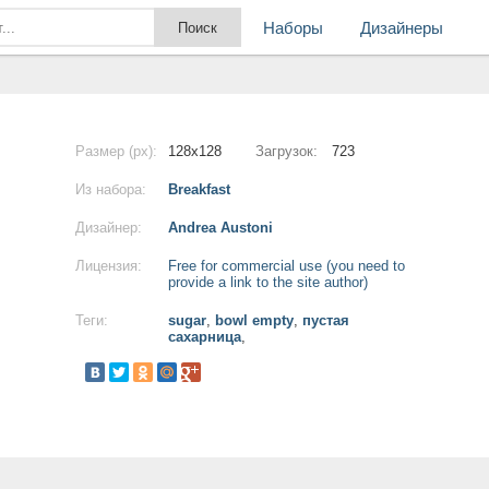
Наборы
Дизайнеры
Размер (px):
128x128
Загрузок:
723
Из набора:
Breakfast
Дизайнер:
Andrea Austoni
Лицензия:
Free for commercial use (you need to
provide a link to the site author)
Теги:
sugar
,
bowl empty
,
пустая
сахарница
,