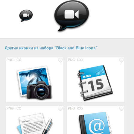
Другие иконки из набора "Black and Blue Icons"
PNG
ICO
PNG
ICO
PNG
ICO
PNG
ICO