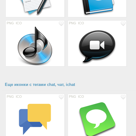
PNG
ICO
PNG
ICO
Еще иконки с тегами chat, чат, ichat
PNG
ICO
PNG
ICO