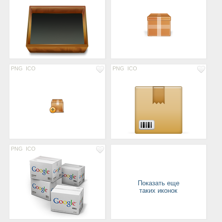
PNG
ICO
PNG
ICO
PNG
ICO
Показать еще
таких иконок