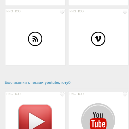
PNG
ICO
PNG
ICO
Еще иконки с тегами youtube, ютуб
PNG
ICO
PNG
ICO