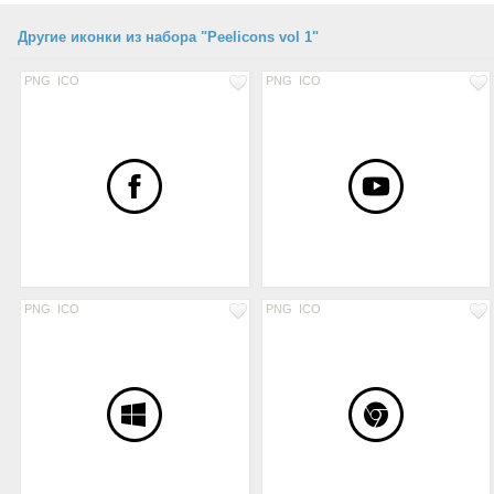
Другие иконки из набора "Peelicons vol 1"
PNG
ICO
PNG
ICO
PNG
ICO
PNG
ICO