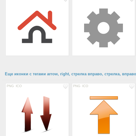
Еще иконки с тегами arrow, right, стрелка вправо, стрелка, вправ
PNG
ICO
PNG
ICO