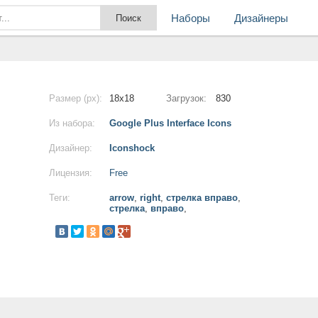
Наборы
Дизайнеры
Размер (px):
18x18
Загрузок:
830
Из набора:
Google Plus Interface Icons
Дизайнер:
Iconshock
Лицензия:
Free
Теги:
arrow
,
right
,
стрелка вправо
,
стрелка
,
вправо
,