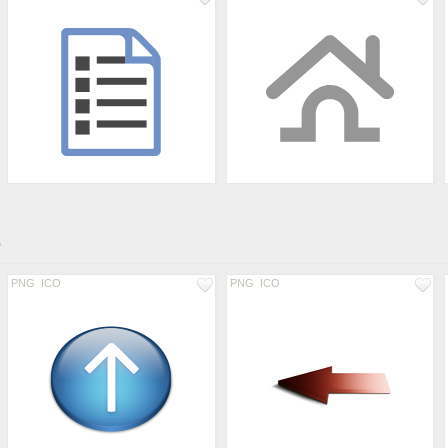
о
PNG
ICO
PNG
ICO