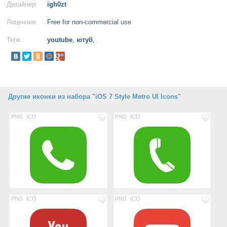
Дизайнер:
igh0zt
Лицензия:
Free for non-commercial use
Теги:
youtube
,
ютуб
,
Другие иконки из набора "iOS 7 Style Metro UI Icons"
PNG
ICO
PNG
ICO
PNG
ICO
PNG
ICO