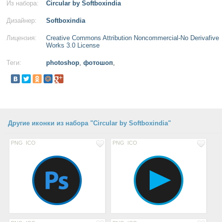
Из набора:
Circular by Softboxindia
Дизайнер:
Softboxindia
Лицензия:
Creative Commons Attribution Noncommercial-No Derivafive
Works 3.0 License
Теги:
photoshop
,
фотошоп
,
Другие иконки из набора "Circular by Softboxindia"
PNG
ICO
PNG
ICO