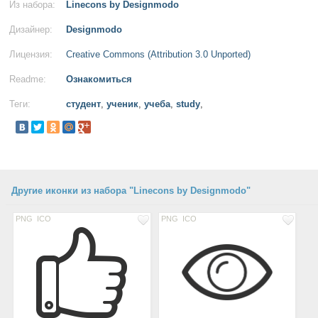
Из набора:
Linecons by Designmodo
Дизайнер:
Designmodo
Лицензия:
Creative Commons (Attribution 3.0 Unported)
Readme:
Ознакомиться
Теги:
студент
,
ученик
,
учеба
,
study
,
Другие иконки из набора "Linecons by Designmodo"
PNG
ICO
PNG
ICO