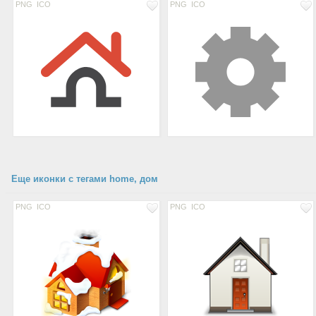
PNG
ICO
PNG
ICO
Еще иконки с тегами home, дом
PNG
ICO
PNG
ICO