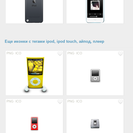
Еще иконки с тегами ipod, ipod touch, айпод, плеер
PNG
ICO
PNG
ICO
PNG
ICO
PNG
ICO