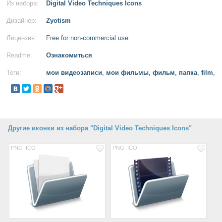
Из набора:
Digital Video Techniques Icons
Дизайнер:
Zyotism
Лицензия:
Free for non-commercial use
Readme:
Ознакомиться
Теги:
мои видеозаписи
,
мои фильмы
,
фильм
,
папка
,
film
,
Другие иконки из набора "Digital Video Techniques Icons"
PNG
ICO
PNG
ICO