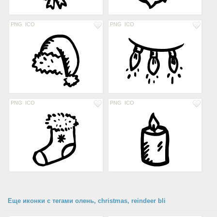
PNG
ICO
PNG
ICO
PNG
ICO
PNG
ICO
Еще иконки с тегами олень, christmas, reindeer bli