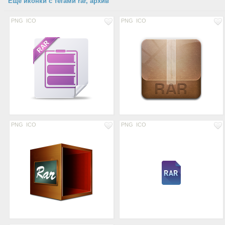
Еще иконки с тегами rar, архив
PNG
ICO
PNG
ICO
PNG
ICO
PNG
ICO