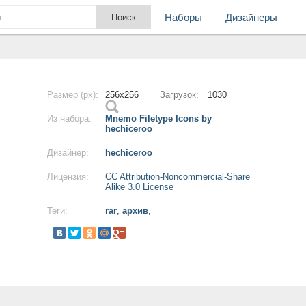
Наборы
Дизайнеры
Размер (px):
256x256
Загрузок:
1030
Из набора:
Mnemo Filetype Icons by
hechiceroo
Дизайнер:
hechiceroo
Лицензия:
CC Attribution-Noncommercial-Share
Alike 3.0 License
Теги:
rar
,
архив
,