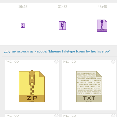
16x16
32x32
48x48
Другие иконки из набора "Mnemo Filetype Icons by hechiceroo"
PNG
ICO
PNG
ICO
PNG
ICO
PNG
ICO