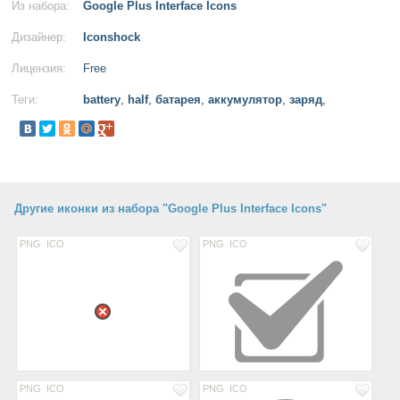
Из набора:
Google Plus Interface Icons
Дизайнер:
Iconshock
Лицензия:
Free
Теги:
battery
,
half
,
батарея
,
аккумулятор
,
заряд
,
Другие иконки из набора "Google Plus Interface Icons"
PNG
ICO
PNG
ICO
PNG
ICO
PNG
ICO