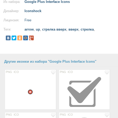
Из набора:
Google Plus Interface Icons
Дизайнер:
Iconshock
Лицензия:
Free
Теги:
arrow
,
up
,
стрелка вверх
,
вверх
,
стрелка
,
Другие иконки из набора "Google Plus Interface Icons"
PNG
ICO
PNG
ICO
PNG
ICO
PNG
ICO