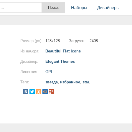
Наборы
Дизайнеры
Размер (px):
128x128
Загрузок:
2408
Из набора:
Beautiful Flat Icons
Дизайнер:
Elegant Themes
Лицензия:
GPL
Теги:
звезда
,
избранное
,
star
,