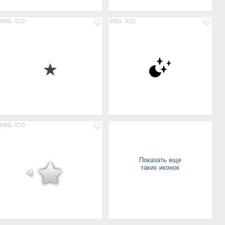
PNG
ICO
PNG
ICO
PNG
ICO
Показать еще
таких иконок