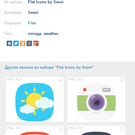
Из набора:
Flat Icons by Seevi
Дизайнер:
Seevi
Лицензия:
Free
Теги:
погода
,
weather
,
Другие иконки из набора "Flat Icons by Seevi"
PNG
ICO
PNG
ICO
PNG
ICO
PNG
ICO