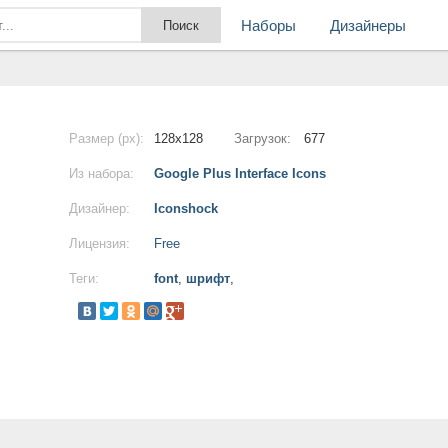
Наборы
Дизайнеры
Размер (px):
128x128
Загрузок:
677
Из набора:
Google Plus Interface Icons
Дизайнер:
Iconshock
Лицензия:
Free
Теги:
font
,
шрифт
,