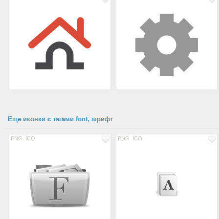
Еще иконки с тегами font, шрифт
PNG
ICO
PNG
ICO