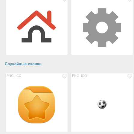
Случайные иконки
PNG
ICO
PNG
ICO