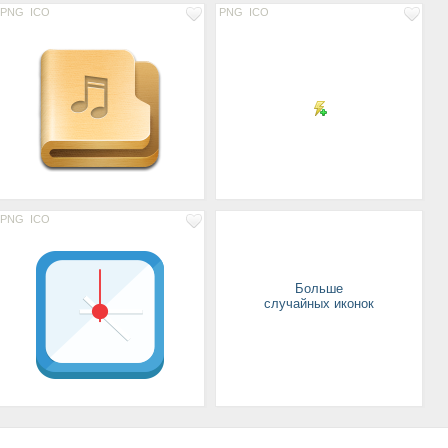
PNG
ICO
PNG
ICO
PNG
ICO
Больше
случайных иконок