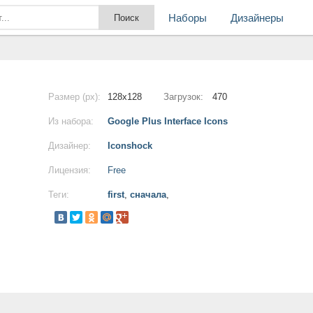
Наборы
Дизайнеры
Размер (px):
128x128
Загрузок:
470
Из набора:
Google Plus Interface Icons
Дизайнер:
Iconshock
Лицензия:
Free
Теги:
first
,
сначала
,