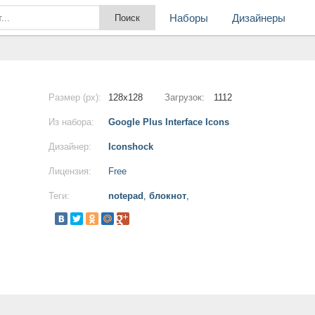
Наборы
Дизайнеры
Размер (px):
128x128
Загрузок:
1112
Из набора:
Google Plus Interface Icons
Дизайнер:
Iconshock
Лицензия:
Free
Теги:
notepad
,
блокнот
,