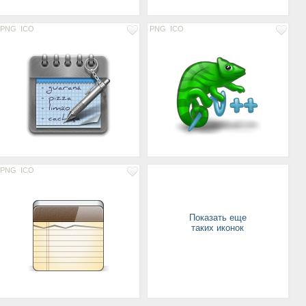
PNG
ICO
PNG
ICO
PNG
ICO
Показать еще
таких иконок