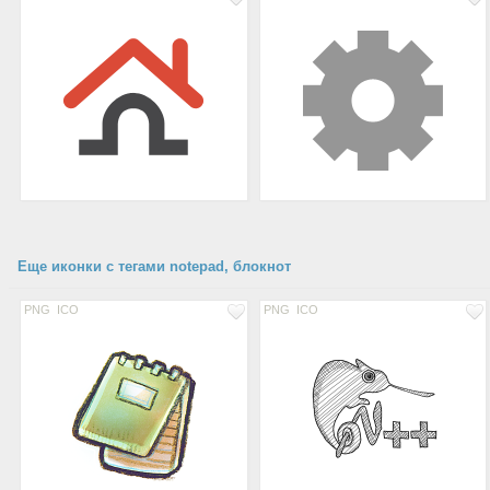
Еще иконки с тегами notepad, блокнот
PNG
ICO
PNG
ICO