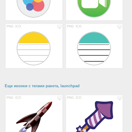
PNG
ICO
PNG
ICO
Еще иконки с тегами ракета, launchpad
PNG
ICO
PNG
ICO