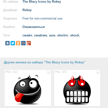
Из набора:
The Blacy Icons by Rokey
Дизайнер:
Rokey
Лицензия:
Free for non-commercial use
Readme:
Ознакомиться
Теги:
смайл
,
смайлик
,
шок
,
electric
,
shock
,
Другие иконки из набора "The Blacy Icons by Rokey"
PNG
ICO
PNG
ICO