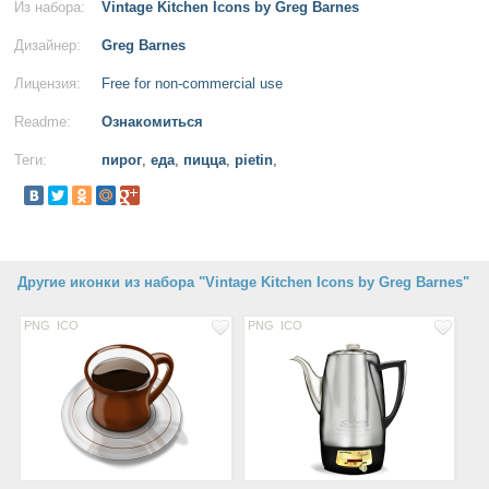
Из набора:
Vintage Kitchen Icons by Greg Barnes
Дизайнер:
Greg Barnes
Лицензия:
Free for non-commercial use
Readme:
Ознакомиться
Теги:
пирог
,
еда
,
пицца
,
pietin
,
Другие иконки из набора "Vintage Kitchen Icons by Greg Barnes"
PNG
ICO
PNG
ICO