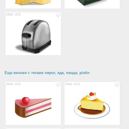
PNG
ICO
Еще иконки с тегами пирог, еда, пицца, pietin
PNG
ICO
PNG
ICO