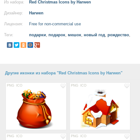
Из набора:
Red Christmas Icons by Harwen
Дизайнер:
Harwen
Лицензия:
Free for non-commercial use
Теги:
подарки
,
подарок
,
мешок
,
новый год
,
рождество
,
Другие иконки из набора "Red Christmas Icons by Harwen"
PNG
ICO
PNG
ICO
PNG
ICO
PNG
ICO