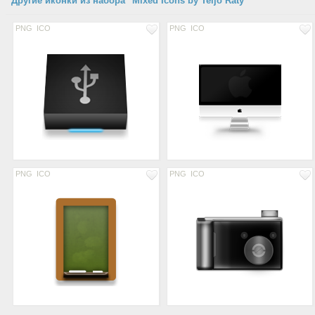
Другие иконки из набора "Mixed Icons by Teijo Raty"
PNG
ICO
PNG
ICO
PNG
ICO
PNG
ICO