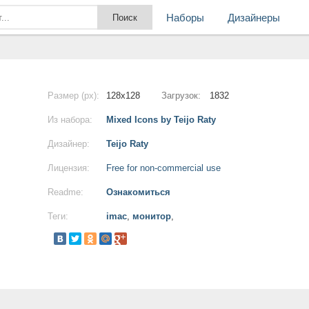
Наборы
Дизайнеры
Размер (px):
128x128
Загрузок:
1832
Из набора:
Mixed Icons by Teijo Raty
Дизайнер:
Teijo Raty
Лицензия:
Free for non-commercial use
Readme:
Ознакомиться
Теги:
imac
,
монитор
,