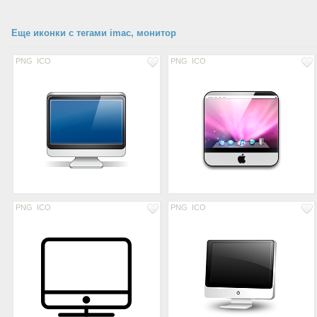
Еще иконки с тегами imac, монитор
PNG
ICO
PNG
ICO
PNG
ICO
PNG
ICO