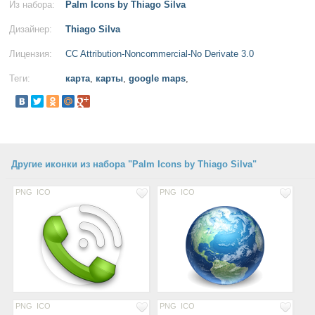
Из набора:
Palm Icons by Thiago Silva
Дизайнер:
Thiago Silva
Лицензия:
CC Attribution-Noncommercial-No Derivate 3.0
Теги:
карта
,
карты
,
google maps
,
Другие иконки из набора "Palm Icons by Thiago Silva"
PNG
ICO
PNG
ICO
PNG
ICO
PNG
ICO