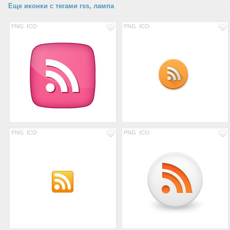
Еще иконки с тегами rss, лампа
PNG
ICO
PNG
ICO
PNG
ICO
PNG
ICO