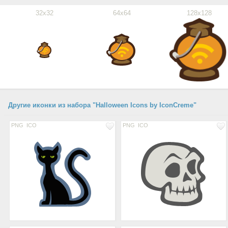
32x32
64x64
128x128
Другие иконки из набора "Halloween Icons by IconCreme"
PNG
ICO
PNG
ICO