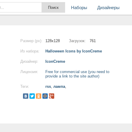
Наборы
Дизайнеры
Размер (px):
128x128
Загрузок:
761
Из набора:
Halloween Icons by IconCreme
Дизайнер:
IconCreme
Лицензия:
Free for commercial use (you need to
provide a link to the site author)
Теги:
rss
,
лампа
,