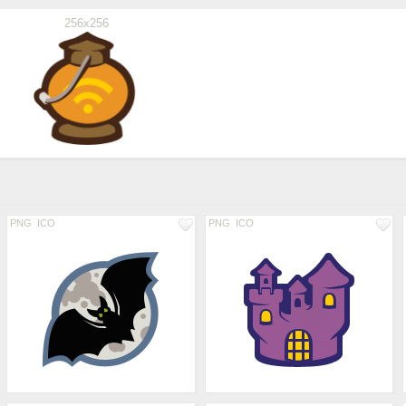
256x256
PNG
ICO
PNG
ICO