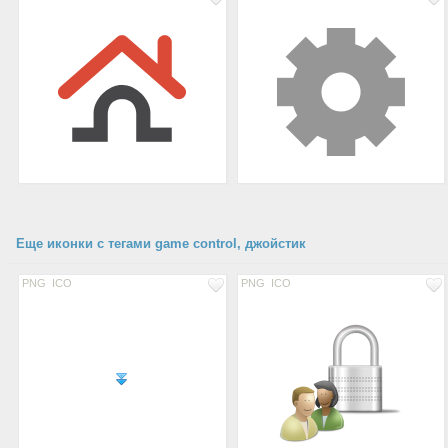
Еще иконки с тегами game control, джойстик
PNG
ICO
PNG
ICO