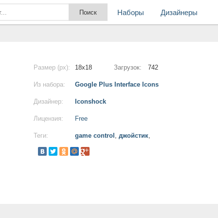
Наборы
Дизайнеры
Размер (px):
18x18
Загрузок:
742
Из набора:
Google Plus Interface Icons
Дизайнер:
Iconshock
Лицензия:
Free
Теги:
game control
,
джойстик
,