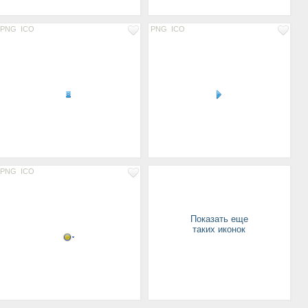
PNG
ICO
PNG
ICO
PNG
ICO
Показать еще
таких иконок